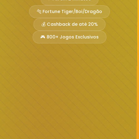
🐅 Fortune Tiger/Boi/Dragão
💰 Cashback de até 20%
🎮 800+ Jogos Exclusivos