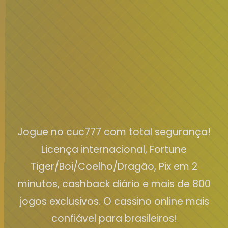
Jogue no cuc777 com total segurança!
Licença internacional, Fortune
Tiger/Boi/Coelho/Dragão, Pix em 2
minutos, cashback diário e mais de 800
jogos exclusivos. O cassino online mais
confiável para brasileiros!