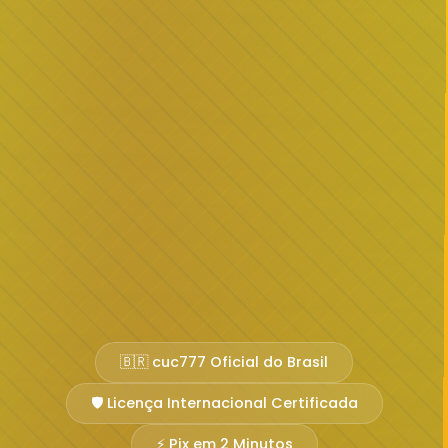
🇧🇷 cuc777 Oficial do Brasil
🛡️ Licença Internacional Certificada
⚡ Pix em 2 Minutos