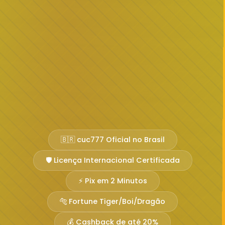
🇧🇷 cuc777 Oficial no Brasil
🛡️ Licença Internacional Certificada
⚡ Pix em 2 Minutos
🐅 Fortune Tiger/Boi/Dragão
💰 Cashback de até 20%