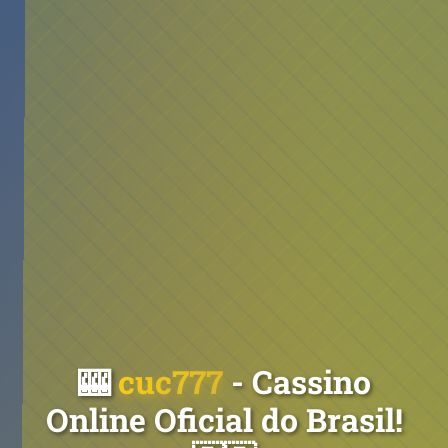
🎰
cuc777
- Cassino
Online Oficial do Brasil!