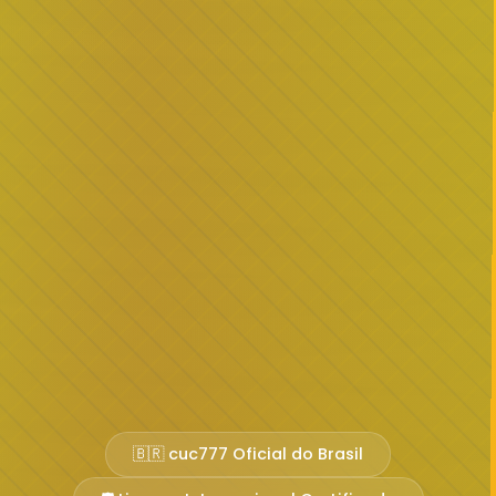
🇧🇷 cuc777 Oficial do Brasil