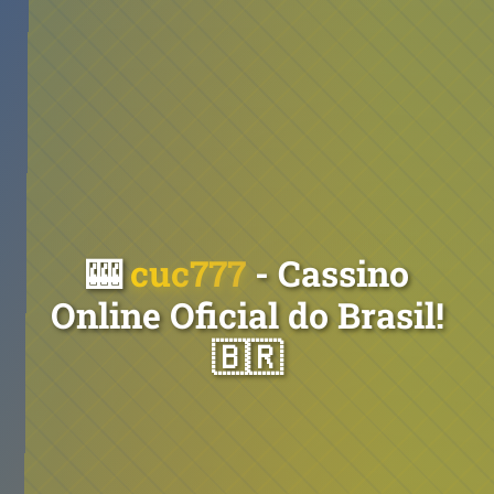
🎰
cuc777
- Cassino
Online Oficial do Brasil!
🇧🇷