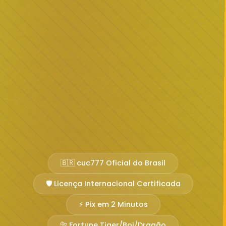
🇧🇷 cuc777 Oficial do Brasil
🛡️ Licença Internacional Certificada
⚡ Pix em 2 Minutos
🐅 Fortune Tiger/Boi/Dragão