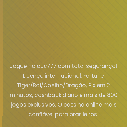
Jogue no cuc777 com total segurança!
Licença internacional, Fortune
Tiger/Boi/Coelho/Dragão, Pix em 2
minutos, cashback diário e mais de 800
jogos exclusivos. O cassino online mais
confiável para brasileiros!