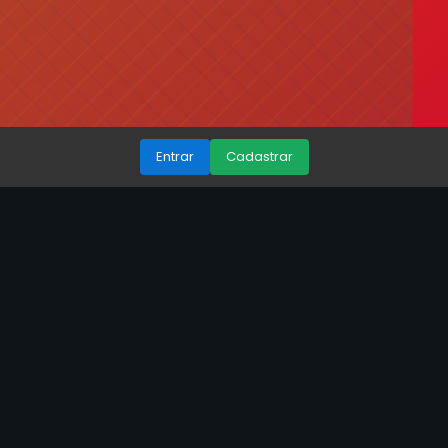
Entrar
Cadastrar
cuc777 | Explorando o Jogo
Kong: Um Clássico