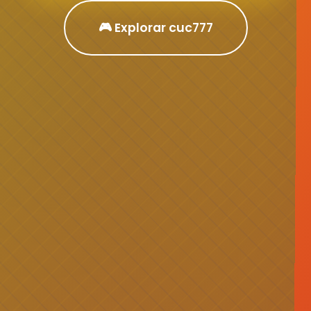
🎮 Explorar cuc777