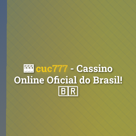
🎰
cuc777
- Cassino
Online Oficial do Brasil!
🇧🇷