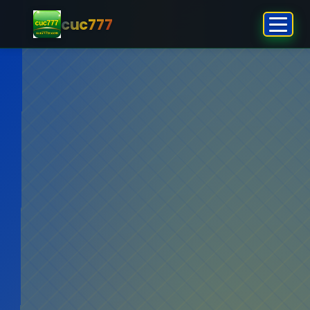
cuc777