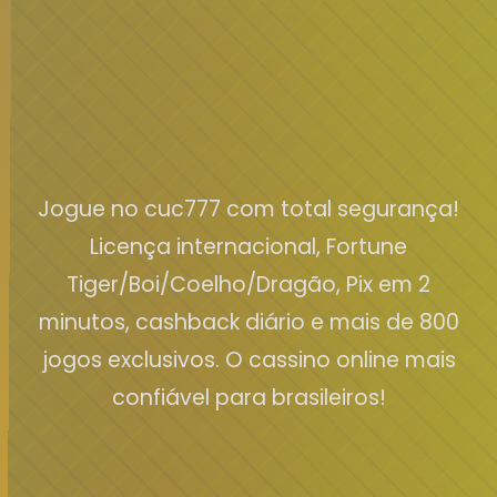
Jogue no cuc777 com total segurança!
Licença internacional, Fortune
Tiger/Boi/Coelho/Dragão, Pix em 2
minutos, cashback diário e mais de 800
jogos exclusivos. O cassino online mais
confiável para brasileiros!