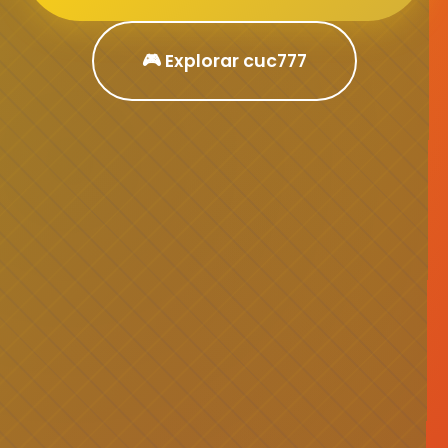
🎮 Explorar cuc777