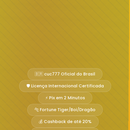
🇧🇷 cuc777 Oficial do Brasil
🛡️ Licença Internacional Certificada
⚡ Pix em 2 Minutos
🐅 Fortune Tiger/Boi/Dragão
💰 Cashback de até 20%