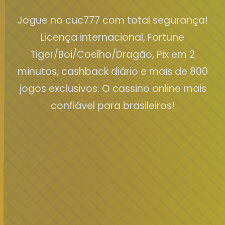
Jogue no cuc777 com total segurança!
Licença internacional, Fortune
Tiger/Boi/Coelho/Dragão, Pix em 2
minutos, cashback diário e mais de 800
jogos exclusivos. O cassino online mais
confiável para brasileiros!