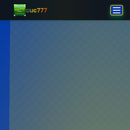
cuc777