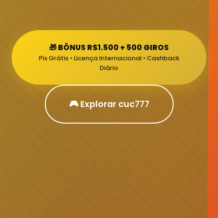
🎁 BÔNUS R$1.500 + 500 GIROS
Pix Grátis • Licença Internacional • Cashback
Diário
🎮 Explorar cuc777